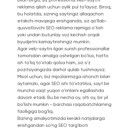
reklama qilish uchun oylik pul to'laysiz. Biroq,
bu holatda, sizning saytingiz allaqachon
etakchi mavqega erishganida, siz qo'llab-
quvvatlovchi SEO reklama rejimiga o'tish
yoki undan butunlay voz kechish orqali
byudjetni kamaytirishingiz mumkin.
Agar veb-saytni ilgari surish professionallar
tomonidan amalga oshirilgan bo'lsa, hatto
ish to'liq to'xtab qolsa ham, siz o'z
pozitsiyangizda darhol qulab tushmaysiz.
Misol uchun, biz mijozlarimizga ishonch bilan
aytamizki, agar SEO ishi to'xtatilsa, sayt bir
muncha vaqt yuqori o'rinlarni egallashda
davom etadi. Bu bir necha oy, olti oy, bir yil
bo'lishi mumkin - barchasi raqobatchilarning
faolligiga bog'liq.
Bizning amaliyotimizda kerakli natijalarga
erishgandan so'ng SEO targ'iboti