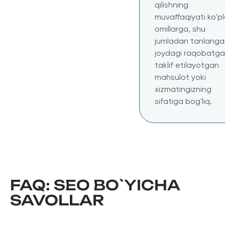
qilishning
muvaffaqiyati ko'p
omillarga, shu
jumladan tanlanga
joydagi raqobatga
taklif etilayotgan
mahsulot yoki
xizmatingizning
sifatiga bog'liq.
FAQ: SEO BO`YICHA
SAVOLLAR