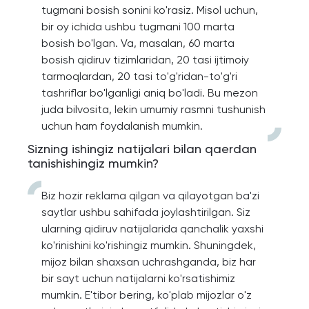
tugmani bosish sonini ko'rasiz. Misol uchun,
bir oy ichida ushbu tugmani 100 marta
bosish bo'lgan. Va, masalan, 60 marta
bosish qidiruv tizimlaridan, 20 tasi ijtimoiy
tarmoqlardan, 20 tasi to'g'ridan-to'g'ri
tashriflar bo'lganligi aniq bo'ladi. Bu mezon
juda bilvosita, lekin umumiy rasmni tushunish
uchun ham foydalanish mumkin.
Sizning ishingiz natijalari bilan qaerdan
tanishishingiz mumkin?
Biz hozir reklama qilgan va qilayotgan ba'zi
saytlar ushbu sahifada joylashtirilgan. Siz
ularning qidiruv natijalarida qanchalik yaxshi
ko'rinishini ko'rishingiz mumkin. Shuningdek,
mijoz bilan shaxsan uchrashganda, biz har
bir sayt uchun natijalarni ko'rsatishimiz
mumkin. E'tibor bering, ko'plab mijozlar o'z