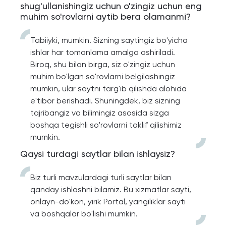
shug'ullanishingiz uchun o'zingiz uchun eng
muhim so'rovlarni aytib bera olamanmi?
Tabiiyki, mumkin. Sizning saytingiz bo'yicha
ishlar har tomonlama amalga oshiriladi.
Biroq, shu bilan birga, siz o'zingiz uchun
muhim bo'lgan so'rovlarni belgilashingiz
mumkin, ular saytni targ'ib qilishda alohida
e'tibor berishadi. Shuningdek, biz sizning
tajribangiz va bilimingiz asosida sizga
boshqa tegishli so'rovlarni taklif qilishimiz
mumkin.
Qaysi turdagi saytlar bilan ishlaysiz?
Biz turli mavzulardagi turli saytlar bilan
qanday ishlashni bilamiz. Bu xizmatlar sayti,
onlayn-do'kon, yirik Portal, yangiliklar sayti
va boshqalar bo'lishi mumkin.