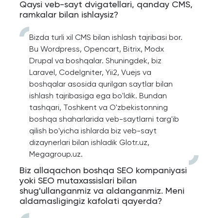
Qaysi veb-sayt dvigatellari, qanday CMS,
ramkalar bilan ishlaysiz?
Bizda turli xil CMS bilan ishlash tajribasi bor.
Bu Wordpress, Opencart, Bitrix, Modx
Drupal va boshqalar. Shuningdek, biz
Laravel, CodeIgniter, Yii2, Vuejs va
boshqalar asosida qurilgan saytlar bilan
ishlash tajribasiga ega bo'ldik. Bundan
tashqari, Toshkent va O'zbekistonning
boshqa shaharlarida veb-saytlarni targ'ib
qilish bo'yicha ishlarda biz veb-sayt
dizaynerlari bilan ishladik Glotr.uz,
Megagroup.uz.
Biz allaqachon boshqa SEO kompaniyasi
yoki SEO mutaxassislari bilan
shug'ullanganmiz va aldanganmiz. Meni
aldamasligingiz kafolati qayerda?