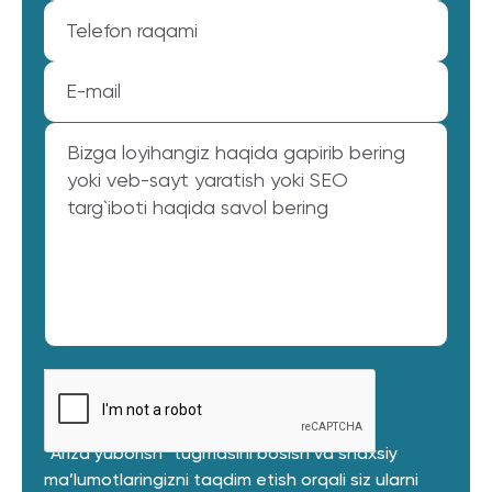
“Ariza yuborish” tugmasini bosish va shaxsiy
ma’lumotlaringizni taqdim etish orqali siz ularni