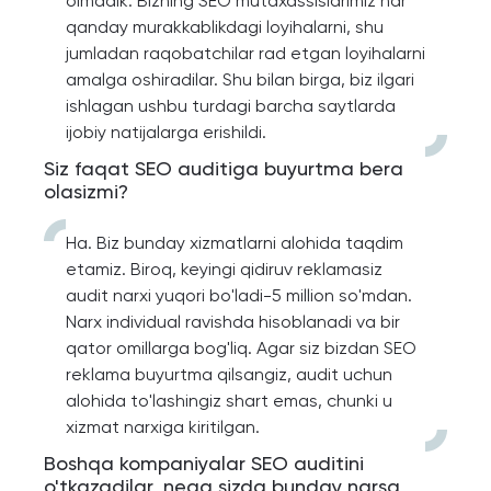
olmadik. Bizning SEO mutaxassislarimiz har
qanday murakkablikdagi loyihalarni, shu
jumladan raqobatchilar rad etgan loyihalarni
amalga oshiradilar. Shu bilan birga, biz ilgari
ishlagan ushbu turdagi barcha saytlarda
ijobiy natijalarga erishildi.
Siz faqat SEO auditiga buyurtma bera
olasizmi?
Ha. Biz bunday xizmatlarni alohida taqdim
etamiz. Biroq, keyingi qidiruv reklamasiz
audit narxi yuqori bo'ladi-5 million so'mdan.
Narx individual ravishda hisoblanadi va bir
qator omillarga bog'liq. Agar siz bizdan SEO
reklama buyurtma qilsangiz, audit uchun
alohida to'lashingiz shart emas, chunki u
xizmat narxiga kiritilgan.
Boshqa kompaniyalar SEO auditini
o'tkazadilar, nega sizda bunday narsa