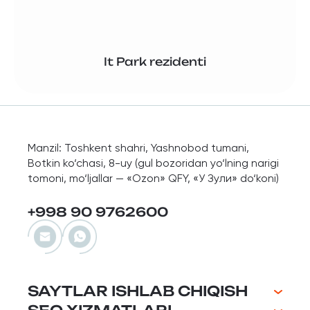
It Park rezidenti
Manzil: Toshkent shahri, Yashnobod tumani,
Botkin ko‘chasi, 8-uy (gul bozoridan yo‘lning narigi
tomoni, mo‘ljallar — «Ozon» QFY, «У Зули» do‘koni)
+998 90 9762600
SAYTLAR ISHLAB CHIQISH