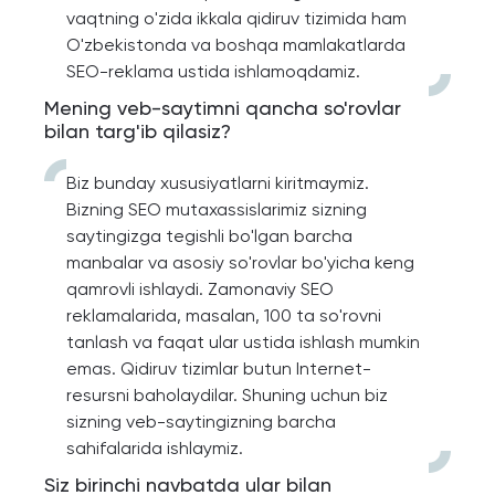
vaqtning o'zida ikkala qidiruv tizimida ham
O'zbekistonda va boshqa mamlakatlarda
SEO-reklama ustida ishlamoqdamiz.
Mening veb-saytimni qancha so'rovlar
bilan targ'ib qilasiz?
Biz bunday xususiyatlarni kiritmaymiz.
Bizning SEO mutaxassislarimiz sizning
saytingizga tegishli bo'lgan barcha
manbalar va asosiy so'rovlar bo'yicha keng
qamrovli ishlaydi. Zamonaviy SEO
reklamalarida, masalan, 100 ta so'rovni
tanlash va faqat ular ustida ishlash mumkin
emas. Qidiruv tizimlar butun Internet-
resursni baholaydilar. Shuning uchun biz
sizning veb-saytingizning barcha
sahifalarida ishlaymiz.
Siz birinchi navbatda ular bilan