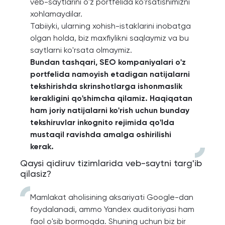
veb-saytlarini o'z portfelida ko'rsatishimizni
xohlamaydilar.
Tabiiyki, ularning xohish-istaklarini inobatga
olgan holda, biz maxfiylikni saqlaymiz va bu
saytlarni ko'rsata olmaymiz.
Bundan tashqari, SEO kompaniyalari o'z
portfelida namoyish etadigan natijalarni
tekshirishda skrinshotlarga ishonmaslik
kerakligini qo'shimcha qilamiz. Haqiqatan
ham joriy natijalarni ko'rish uchun bunday
tekshiruvlar inkognito rejimida qo'lda
mustaqil ravishda amalga oshirilishi
kerak.
Qaysi qidiruv tizimlarida veb-saytni targ'ib
qilasiz?
Mamlakat aholisining aksariyati Google-dan
foydalanadi, ammo Yandex auditoriyasi ham
faol o'sib bormoqda. Shuning uchun biz bir