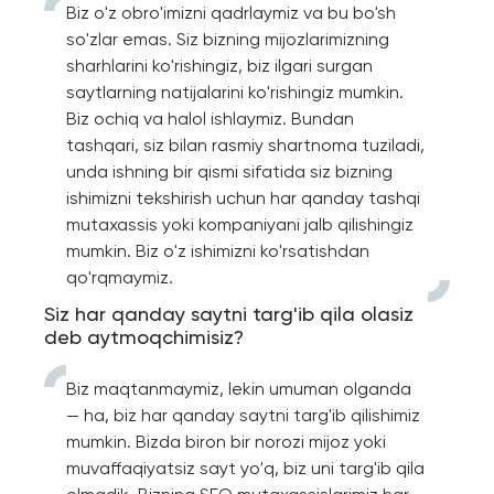
Biz o'z obro'imizni qadrlaymiz va bu bo'sh
so'zlar emas. Siz bizning mijozlarimizning
sharhlarini ko'rishingiz, biz ilgari surgan
saytlarning natijalarini ko'rishingiz mumkin.
Biz ochiq va halol ishlaymiz. Bundan
tashqari, siz bilan rasmiy shartnoma tuziladi,
unda ishning bir qismi sifatida siz bizning
ishimizni tekshirish uchun har qanday tashqi
mutaxassis yoki kompaniyani jalb qilishingiz
mumkin. Biz o'z ishimizni ko'rsatishdan
qo'rqmaymiz.
Siz har qanday saytni targ'ib qila olasiz
deb aytmoqchimisiz?
Biz maqtanmaymiz, lekin umuman olganda
— ha, biz har qanday saytni targ'ib qilishimiz
mumkin. Bizda biron bir norozi mijoz yoki
muvaffaqiyatsiz sayt yo'q, biz uni targ'ib qila