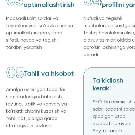
03
04
optimallashtirish
profilini ya
Maqsadli kalit so'zlar va
Nufuzli va tegishli
foydalanuvchi so'rovlari uchun
manbalardan saytga sif
optimallashtirilgan yuqori
tashqi havolalarni olish
sifatli, noyob va tegishli
qidiruv tizimlari oldida 
tarkibni yaratish
obro'sini oshirishga yo
beradi
05
Tahlil va hisobot
Ta'kidlash
kerak!
Amalga oshirilgan tadbirlar
samaradorligini baholash,
SEO-bu doimiy ish 
reyting, trafik va konversiya
sabr-toqatni tala
ko'rsatkichlarini kuzatish va
qiladigan uzoq
tahlil natijalariga qarab
muddatli jarayon.
strategiyani sozlash
Saytni targ'ib