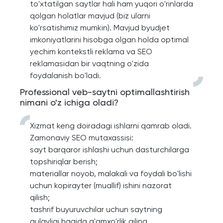
to'xtatilgan saytlar hali ham yuqori o'rinlarda
qolgan holatlar mavjud (biz ularni
ko'rsatishimiz mumkin). Mavjud byudjet
imkoniyatlarini hisobga olgan holda optimal
yechim kontekstli reklama va SEO
reklamasidan bir vaqtning o'zida
foydalanish bo'ladi.
Professional veb-saytni optimallashtirish
nimani o'z ichiga oladi?
Xizmat keng doiradagi ishlarni qamrab oladi.
Zamonaviy SEO mutaxassisi:
sayt barqaror ishlashi uchun dasturchilarga
topshiriqlar berish;
materiallar noyob, malakali va foydali bo'lishi
uchun kopirayter (muallif) ishini nazorat
qilish;
tashrif buyuruvchilar uchun saytning
qulayligi haqida g'amxo'rlik qiling.