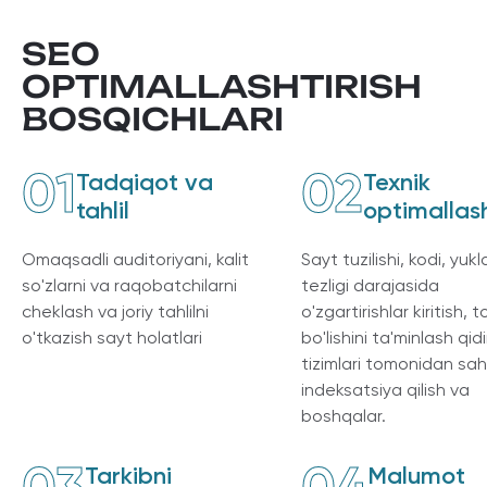
SEO
OPTIMALLASHTIRISH
BOSQICHLARI
01
02
Tadqiqot va
Texnik
tahlil
optimallash
Оmaqsadli auditoriyani, kalit
Sayt tuzilishi, kodi, yukl
so'zlarni va raqobatchilarni
tezligi darajasida
cheklash va joriy tahlilni
o'zgartirishlar kiritish, to
o'tkazish sayt holatlari
bo'lishini ta'minlash qid
tizimlari tomonidan sahi
indeksatsiya qilish va
boshqalar.
Tarkibni
Malumot