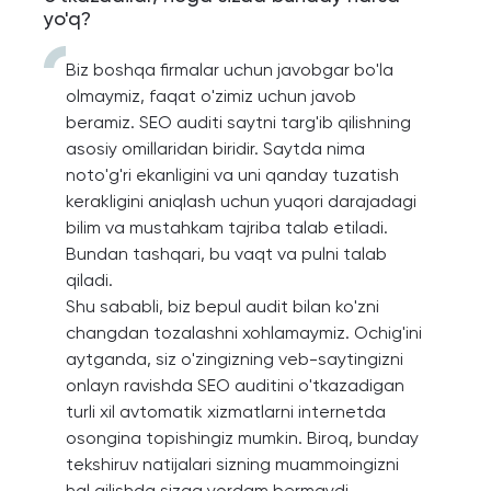
yo'q?
Biz boshqa firmalar uchun javobgar bo'la
olmaymiz, faqat o'zimiz uchun javob
beramiz. SEO auditi saytni targ'ib qilishning
asosiy omillaridan biridir. Saytda nima
noto'g'ri ekanligini va uni qanday tuzatish
kerakligini aniqlash uchun yuqori darajadagi
bilim va mustahkam tajriba talab etiladi.
Bundan tashqari, bu vaqt va pulni talab
qiladi.
Shu sababli, biz bepul audit bilan ko'zni
changdan tozalashni xohlamaymiz. Ochig'ini
aytganda, siz o'zingizning veb-saytingizni
onlayn ravishda SEO auditini o'tkazadigan
turli xil avtomatik xizmatlarni internetda
osongina topishingiz mumkin. Biroq, bunday
tekshiruv natijalari sizning muammoingizni
hal qilishda sizga yordam bermaydi.