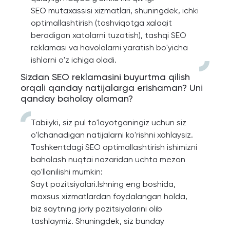
SEO mutaxassisi xizmatlari, shuningdek, ichki
optimallashtirish (tashviqotga xalaqit
beradigan xatolarni tuzatish), tashqi SEO
reklamasi va havolalarni yaratish bo'yicha
ishlarni o'z ichiga oladi.
Sizdan SEO reklamasini buyurtma qilish
orqali qanday natijalarga erishaman? Uni
qanday baholay olaman?
Tabiiyki, siz pul to'layotganingiz uchun siz
o'lchanadigan natijalarni ko'rishni xohlaysiz.
Toshkentdagi SEO optimallashtirish ishimizni
baholash nuqtai nazaridan uchta mezon
qo'llanilishi mumkin:
Sayt pozitsiyalari.Ishning eng boshida,
maxsus xizmatlardan foydalangan holda,
biz saytning joriy pozitsiyalarini olib
tashlaymiz. Shuningdek, siz bunday