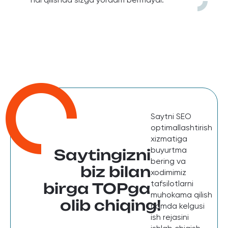
Saytni SEO
optimallashtirish
xizmatiga
buyurtma
Saytingizni
bering va
biz bilan
xodimimiz
tafsilotlarni
birga TOPga
muhokama qilish
olib chiqing!
hamda kelgusi
ish rejasini