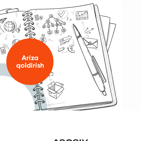
Ariza
qoldirish