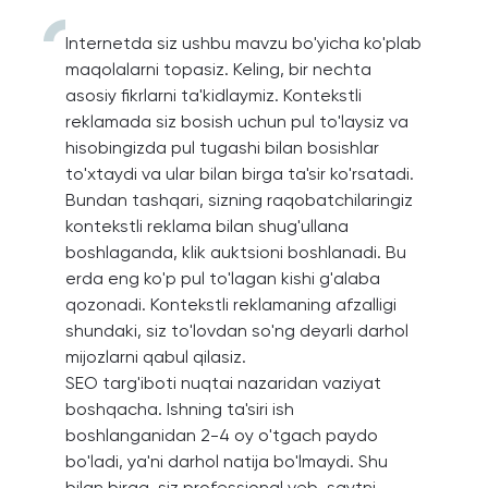
Internetda siz ushbu mavzu bo'yicha ko'plab
maqolalarni topasiz. Keling, bir nechta
asosiy fikrlarni ta'kidlaymiz. Kontekstli
reklamada siz bosish uchun pul to'laysiz va
hisobingizda pul tugashi bilan bosishlar
to'xtaydi va ular bilan birga ta'sir ko'rsatadi.
Bundan tashqari, sizning raqobatchilaringiz
kontekstli reklama bilan shug'ullana
boshlaganda, klik auktsioni boshlanadi. Bu
erda eng ko'p pul to'lagan kishi g'alaba
qozonadi. Kontekstli reklamaning afzalligi
shundaki, siz to'lovdan so'ng deyarli darhol
mijozlarni qabul qilasiz.
SEO targ'iboti nuqtai nazaridan vaziyat
boshqacha. Ishning ta'siri ish
boshlanganidan 2-4 oy o'tgach paydo
bo'ladi, ya'ni darhol natija bo'lmaydi. Shu
bilan birga, siz professional veb-saytni