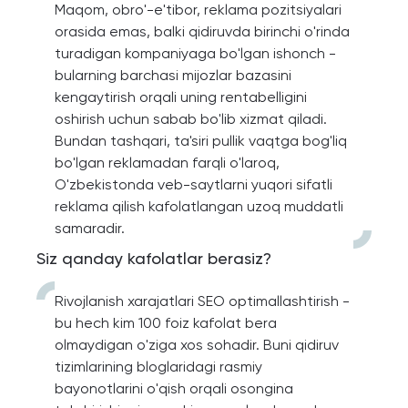
Maqom, obro'-e'tibor, reklama pozitsiyalari
orasida emas, balki qidiruvda birinchi o'rinda
turadigan kompaniyaga bo'lgan ishonch -
bularning barchasi mijozlar bazasini
kengaytirish orqali uning rentabelligini
oshirish uchun sabab bo'lib xizmat qiladi.
Bundan tashqari, ta'siri pullik vaqtga bog'liq
bo'lgan reklamadan farqli o'laroq,
O'zbekistonda veb-saytlarni yuqori sifatli
reklama qilish kafolatlangan uzoq muddatli
samaradir.
Siz qanday kafolatlar berasiz?
Rivojlanish xarajatlari SEO optimallashtirish -
bu hech kim 100 foiz kafolat bera
olmaydigan o'ziga xos sohadir. Buni qidiruv
tizimlarining bloglaridagi rasmiy
bayonotlarini o'qish orqali osongina