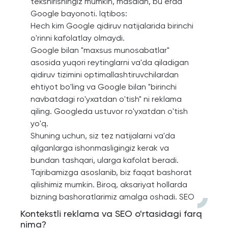
tekshirishingiz mumkin, masalan, bu erda
Google bayonoti. Iqtibos:
Hech kim Google qidiruv natijalarida birinchi
o'rinni kafolatlay olmaydi.
Google bilan "maxsus munosabatlar"
asosida yuqori reytinglarni va'da qiladigan
qidiruv tizimini optimallashtiruvchilardan
ehtiyot bo'ling va Google bilan "birinchi
navbatdagi ro'yxatdan o'tish" ni reklama
qiling. Googleda ustuvor ro'yxatdan o'tish
yo'q.
Shuning uchun, siz tez natijalarni va'da
qilganlarga ishonmasligingiz kerak va
bundan tashqari, ularga kafolat beradi.
Tajribamizga asoslanib, biz faqat bashorat
qilishimiz mumkin. Biroq, aksariyat hollarda
bizning bashoratlarimiz amalga oshadi. SEO
Kontekstli reklama va SEO o'rtasidagi farq
nima?