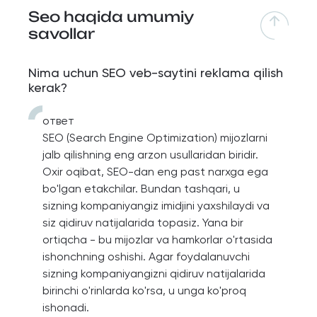
Seo haqida umumiy
savollar
Nima uchun SEO veb-saytini reklama qilish
kerak?
ответ
SEO (Search Engine Optimization) mijozlarni
jalb qilishning eng arzon usullaridan biridir.
Oxir oqibat, SEO-dan eng past narxga ega
bo'lgan etakchilar. Bundan tashqari, u
sizning kompaniyangiz imidjini yaxshilaydi va
siz qidiruv natijalarida topasiz. Yana bir
ortiqcha - bu mijozlar va hamkorlar o'rtasida
ishonchning oshishi. Agar foydalanuvchi
sizning kompaniyangizni qidiruv natijalarida
birinchi o'rinlarda ko'rsa, u unga ko'proq
ishonadi.