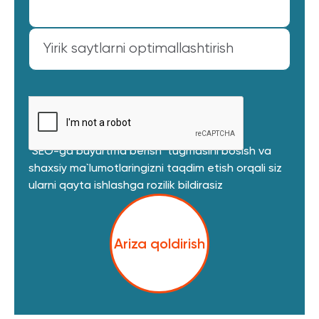
Yirik saytlarni optimallashtirish
"SEO-ga buyurtma berish" tugmasini bosish va
shaxsiy ma`lumotlaringizni taqdim etish orqali siz
ularni qayta ishlashga rozilik bildirasiz
Ariza qoldirish