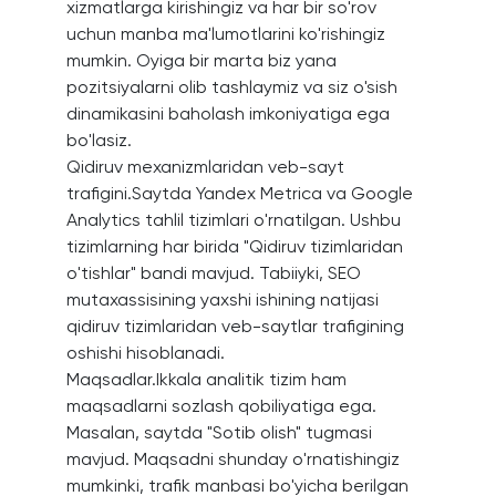
xizmatlarga kirishingiz va har bir so'rov
uchun manba ma'lumotlarini ko'rishingiz
mumkin. Oyiga bir marta biz yana
pozitsiyalarni olib tashlaymiz va siz o'sish
dinamikasini baholash imkoniyatiga ega
bo'lasiz.
Qidiruv mexanizmlaridan veb-sayt
trafigini.Saytda Yandex Metrica va Google
Analytics tahlil tizimlari o'rnatilgan. Ushbu
tizimlarning har birida "Qidiruv tizimlaridan
o'tishlar" bandi mavjud. Tabiiyki, SEO
mutaxassisining yaxshi ishining natijasi
qidiruv tizimlaridan veb-saytlar trafigining
oshishi hisoblanadi.
Maqsadlar.Ikkala analitik tizim ham
maqsadlarni sozlash qobiliyatiga ega.
Masalan, saytda "Sotib olish" tugmasi
mavjud. Maqsadni shunday o'rnatishingiz
mumkinki, trafik manbasi bo'yicha berilgan