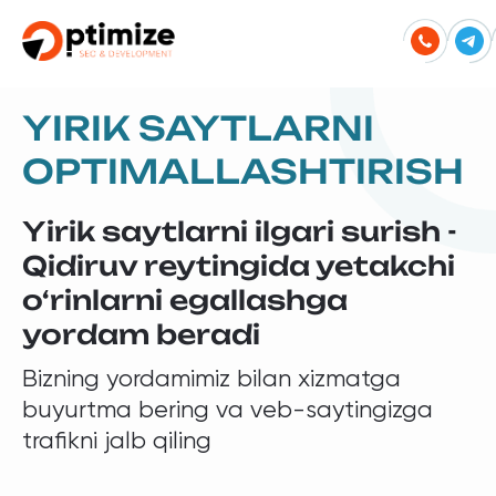
YIRIK SAYTLARNI
OPTIMALLASHTIRISH
Yirik saytlarni ilgari surish -
Qidiruv reytingida yetakchi
o‘rinlarni egallashga
yordam beradi
Bizning yordamimiz bilan xizmatga
buyurtma bering va veb-saytingizga
trafikni jalb qiling